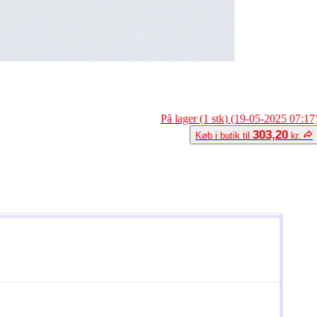
På lager (1 stk) (19-05-2025 07:17
303,20
Køb i butik til
kr.