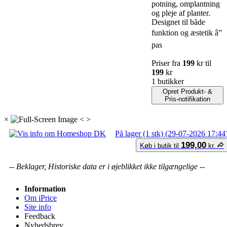
potning, omplantning
og pleje af planter.
Designet til både
funktion og æstetik â”
pas
Priser fra
199
kr til
199
kr
1 butikker
Opret Produkt- &
Pris-notifikation
×
<
>
På lager (1 stk) (29-07-2026 17:44
199,00
Køb i butik til
kr.
-- Beklager, Historiske data er i øjeblikket ikke tilgængelige --
Information
Om iPrice
Site info
Feedback
Nyhedsbrev