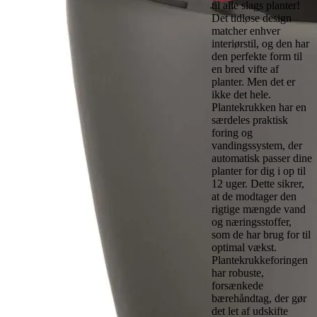
til alle slags planter!
Det tidløse design
matcher enhver
interiørstil, og den har
den perfekte form til
en bred vifte af
planter. Men det er
ikke det hele.
Plantekrukken har en
særdeles praktisk
foring og
vandingssystem, der
automatisk passer dine
planter for dig i op til
12 uger. Dette sikrer,
at de modtager den
rigtige mængde vand
og næringsstoffer,
som de har brug for til
optimal vækst.
Plantekrukkeforingen
har robuste,
forsænkede
bærehåndtag, der gør
det let af udskifte