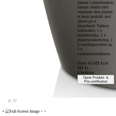
planter i plantekruken,
trimme rødder eller
omplante dine planter
et mere praktisk sted
såsom på et
plantebord. Pakken
indeholder: 1 x
plantekrukke, 1 x
plantekrukkeforing, 1
x vandingssystem og
1 x
vandstandsindikator.
Priser fra
521
kr til
521
kr
4 butikker
Opret Produkt- &
Pris-notifikation
×
<
>