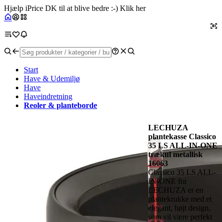
Hjælp iPrice DK til at blive bedre :-) Klik her
Start
Have & Udemiljø
Have
Haveindretning
Reoler & planteborde
LECHUZA
plantekasse Classico
35 LS ALL-IN-ONE
trækul metallisk
16063
Classico 35 LS ALL-
IN-ONE fra
LECHUZA er en
plantekrukke med et
elegant, højt design,
som vil være perfekt