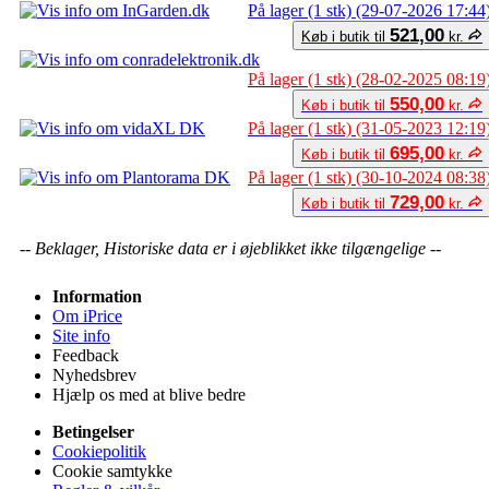
På lager (1 stk) (29-07-2026 17:44
521,00
Køb i butik til
kr.
På lager (1 stk) (28-02-2025 08:19
550,00
Køb i butik til
kr.
På lager (1 stk) (31-05-2023 12:19
695,00
Køb i butik til
kr.
På lager (1 stk) (30-10-2024 08:38
729,00
Køb i butik til
kr.
-- Beklager, Historiske data er i øjeblikket ikke tilgængelige --
Information
Om iPrice
Site info
Feedback
Nyhedsbrev
Hjælp os med at blive bedre
Betingelser
Cookiepolitik
Cookie samtykke