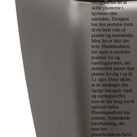
mulighed for let at
skifte planterne i
hjemmet eller
udendørs. Designet
har den perfekte form
til en bred vifte af
planter og interiørstile.
Men det er ikke det
hele. Plantekrukken
har også et særdeles
praktisk for og
vandingssystem, der
automatisk passer dine
planter for dig i op til
12 uger. Dette sikrer,
at de modtager den
rigtige mængde vand
og næringsstoffer,
som de har brug for til
optimal vækst.
Plantekasseforet har
robuste, forsænkede
bærehåndtag, der
matcher
plantekrukkens farve