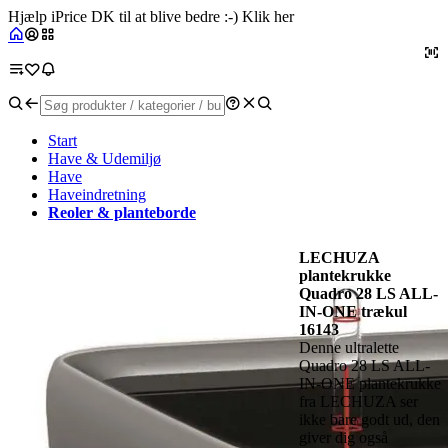
Hjælp iPrice DK til at blive bedre :-) Klik her
Start
Have & Udemiljø
Have
Haveindretning
Reoler & planteborde
LECHUZA
plantekrukke
Quadro 28 LS ALL-
IN-ONE trækul
16143
Denne ultralette
Quadro 28 LS ALL-
IN-ONE plantekrukke
fra LECHUZA ser
ikke bare godt ud, den
giver dig også