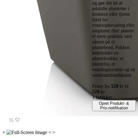
og gør det let at
udskifte planterne i
krukken eller fjerne
foret for
vinteropbevaring eller
omplante dine planter
et mere praktisk sted
såsom på et
plantebord. Pakken
indeholder en
plantekrukke, et
plantefor, et
vandingssystem og en
vandstandsindikator.
Priser fra
528
kr til
528
kr
1 butikker
Opret Produkt- &
Pris-notifikation
×
<
>