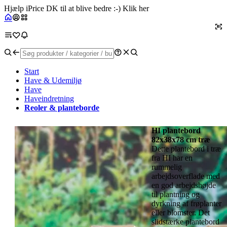
Hjælp iPrice DK til at blive bedre :-) Klik her
Start
Have & Udemiljø
Have
Haveindretning
Reoler & planteborde
HI plantebord
82x38x78 cm træ
Dette plantebord i træ
fra HI har en
rummelig
arbejdsoverflade med
en god arbejdshøjde
til plantning og
dyrkning af frøplanter
eller blomster. Det
slidstærke plantebord