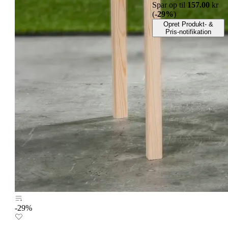
Spar op til
157.00
kr
(
-29%
)
Opret Produkt- &
Pris-notifikation
-29%