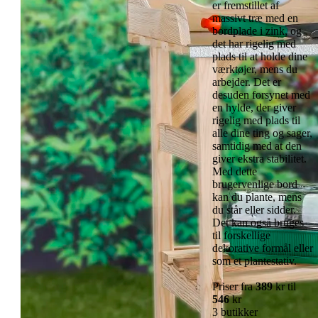
er fremstillet af
massivt træ med en
bordplade i zink, og
det har rigelig med
plads til at holde dine
værktøjer, mens du
arbejder. Det er
desuden forsynet med
en hylde, der giver
rigelig med plads til
alle dine ting og sager,
samtidig med at den
giver ekstra stabilitet.
Med dette
brugervenlige bord
kan du plante, mens
du står eller sidder.
Det kan også bruges
til forskellige
dekorative formål eller
som et plantestativ.
Priser fra
389
kr til
546
kr
3 butikker