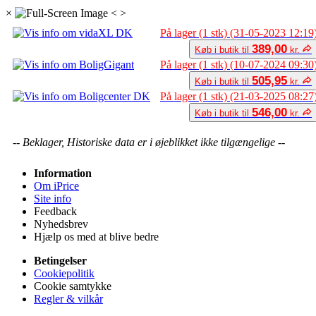
×
<
>
På lager (1 stk) (31-05-2023 12:19
389,00
Køb i butik til
kr.
På lager (1 stk) (10-07-2024 09:30
505,95
Køb i butik til
kr.
På lager (1 stk) (21-03-2025 08:27
546,00
Køb i butik til
kr.
-- Beklager, Historiske data er i øjeblikket ikke tilgængelige --
Information
Om iPrice
Site info
Feedback
Nyhedsbrev
Hjælp os med at blive bedre
Betingelser
Cookiepolitik
Cookie samtykke
Regler & vilkår