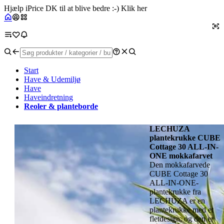
Hjælp iPrice DK til at blive bedre :-) Klik her
Start
Have & Udemiljø
Have
Haveindretning
Reoler & planteborde
LECHUZA
plantekrukke CUBE
Cottage 30 ALL-IN-
ONE mokkafarvet
Den mokkafarvede
CUBE Cottage 30
ALL-IN-ONE-
plantekrukke fra
LECHUZA er en
plantekrukke med et
fletdesign, og den er