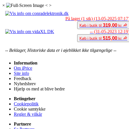
×
<
>
På lager (1 stk) (13-05-2025 07:17
319,00
Køb i butik til
kr.
-- (31-05-2023 12:19
515,00
Køb i butik til
kr.
-- Beklager, Historiske data er i øjeblikket ikke tilgængelige --
Information
Om iPrice
Site info
Feedback
Nyhedsbrev
Hjælp os med at blive bedre
Betingelser
Cookiepolitik
Cookie samtykke
Regler & vilkår
Partnere