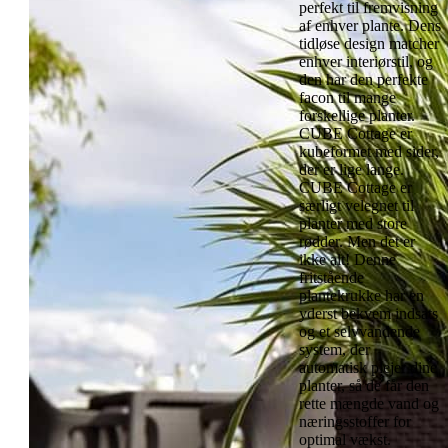
perfekt til fremvisning
af enhver plante. Dens
tidløse design matcher
enhver interiørstil, og
den har den perfekte
facon til mange
forskellige planter.
CUBE Cottage er
kubeformet med sider,
der er lige lange.
CUBE Cottage er
særligt velegnet til
planter med store
rødder. Men det er
ikke alt! Denne
fritstående
plantekrukke har en
yderst bekvem indsats
og et selvvandende
system, der
automatisk plejer dine
planter, så de får den
rette mængde vand og
næringsstoffer for
optimal vækst.