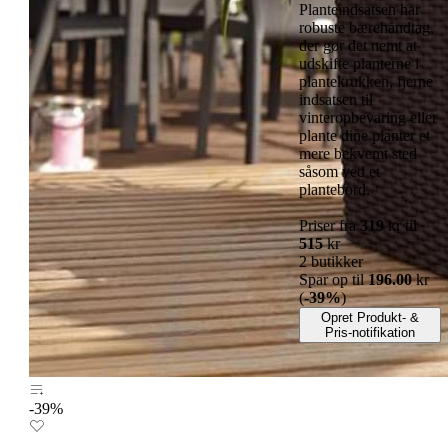
Planteindsatsen har
robuste bærehåndtag,
der gør det nemt at
udskifte planterne i
plantekrukken, fjerne
indsatsen til
vinteropbevaring eller
plante dine planter et
mere bekvemt sted
såsom ved et
plantebord.
Priser fra
319
kr til
515
kr
2 butikker
Spar op til
196.00
kr
(
-39%
)
Opret Produkt- &
Pris-notifikation
-39%