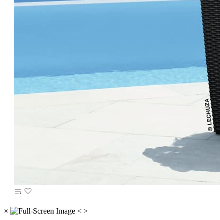
×
<
>