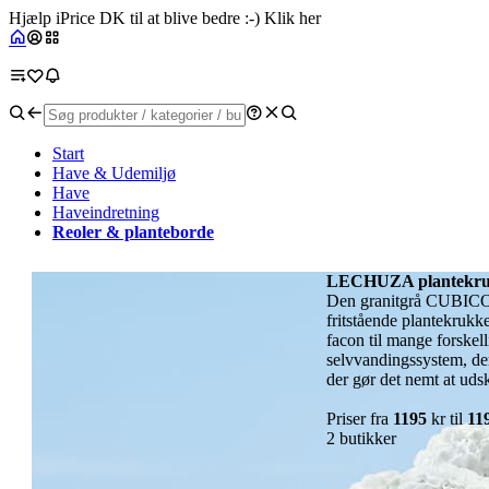
Hjælp iPrice DK til at blive bedre :-) Klik her
Start
Have & Udemiljø
Have
Haveindretning
Reoler & planteborde
LECHUZA plantekru
Den granitgrå CUBICO 
fritstående plantekrukk
facon til mange forskell
selvvandingssystem, der
der gør det nemt at udsk
Priser fra
1195
kr til
11
2 butikker