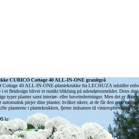
kke CUBICO Cottage 40 ALL-IN-ONE granitgrå
Cottage 40 ALL-IN-ONE-plantekrukke fra LECHUZA udstiller enhver pl
e i et fletdesign bliver et rustikt blikfang på udendørsområder. Dens 
ige typer planter samt interiør- eller haveindretninger. Men det er ikke 
 automatisk plejer dine planter, hvilket sikrer, at de får den rette mæn
ifte planterne i plantekrukken, fjerne indsatsen til vinteropbevaring el
95
kr