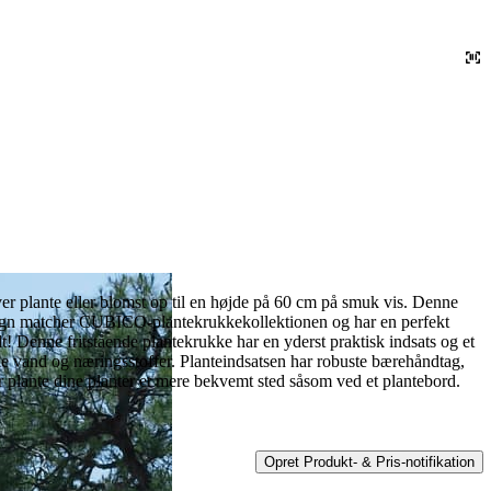
ante eller blomst op til en højde på 60 cm på smuk vis. Denne
design matcher CUBICO-plantekrukkekollektionen og har en perfekt
alt! Denne fritstående plantekrukke har en yderst praktisk indsats og et
gde vand og næringsstoffer. Planteindsatsen har robuste bærehåndtag,
ler plante dine planter et mere bekvemt sted såsom ved et plantebord.
Opret Produkt- & Pris-notifikation