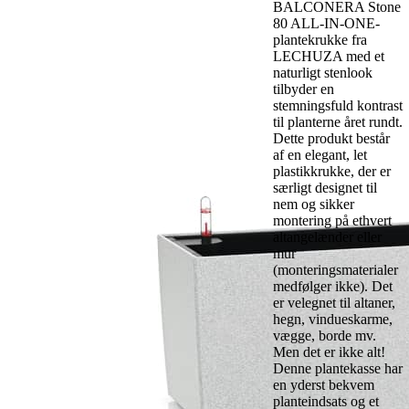
BALCONERA Stone
80 ALL-IN-ONE-
plantekrukke fra
LECHUZA med et
naturligt stenlook
tilbyder en
stemningsfuld kontrast
til planterne året rundt.
Dette produkt består
af en elegant, let
plastikkrukke, der er
særligt designet til
nem og sikker
montering på ethvert
altangelænder eller
mur
(monteringsmaterialer
medfølger ikke). Det
er velegnet til altaner,
hegn, vindueskarme,
vægge, borde mv.
Men det er ikke alt!
Denne plantekasse har
en yderst bekvem
planteindsats og et