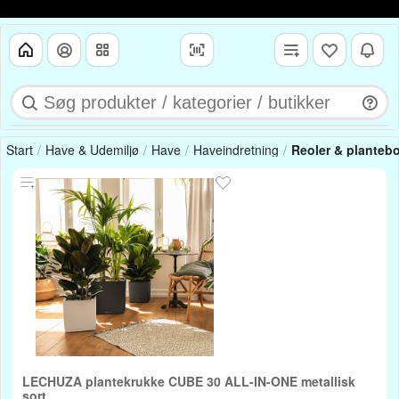
Start
Have & Udemiljø
Have
Haveindretning
Reoler & planteb
LECHUZA plantekrukke CUBE 30 ALL-IN-ONE metallisk
sort