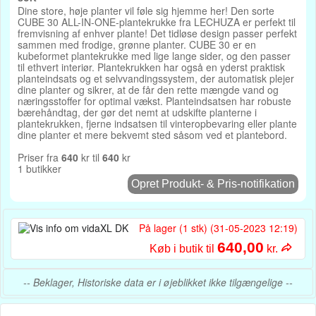
Dine store, høje planter vil føle sig hjemme her! Den sorte
CUBE 30 ALL-IN-ONE-plantekrukke fra LECHUZA er perfekt til
fremvisning af enhver plante! Det tidløse design passer perfekt
sammen med frodige, grønne planter. CUBE 30 er en
kubeformet plantekrukke med lige lange sider, og den passer
til ethvert interiør. Plantekrukken har også en yderst praktisk
planteindsats og et selvvandingssystem, der automatisk plejer
dine planter og sikrer, at de får den rette mængde vand og
næringsstoffer for optimal vækst. Planteindsatsen har robuste
bærehåndtag, der gør det nemt at udskifte planterne i
plantekrukken, fjerne indsatsen til vinteropbevaring eller plante
dine planter et mere bekvemt sted såsom ved et plantebord.
Priser fra
640
kr til
640
kr
1 butikker
Opret Produkt- & Pris-notifikation
På lager (1 stk) (31-05-2023 12:19)
640,00
Køb i butik til
kr.
-- Beklager, Historiske data er i øjeblikket ikke tilgængelige --