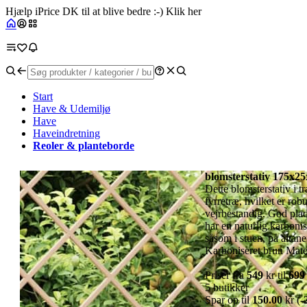
Hjælp iPrice DK til at blive bedre :-) Klik her
Start
Have & Udemiljø
Have
Haveindretning
Reoler & planteborde
blomsterstativ 175x25
Dette blomsterstativ i t
fyrretræ, hvilket er ro
vejrbestandig. God plad
har en naturlig karbonis
såsom i stuen, på altan
Karboniseret brun Mate
Priser fra
549
kr til
699
5 butikker
Spar op til
150.00
kr (
-