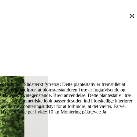
egenstande. Slidstærkt fyrretræ: Dette plantestativ er fremstillet af
håndværk medfører, at blomsterstanderen i træ er fugtafvisende og
 planter og pyntegenstande. Bred anvendelse: Dette plantestativ i træ
emning. Det symmetriske look passer desuden ind i forskellige interiører
lgende vægmonteringsudstyr for at forhindre, at det vælter. Farve:
x H) Bæreevne per hylde: 10 kg Montering påkrævet: Ja