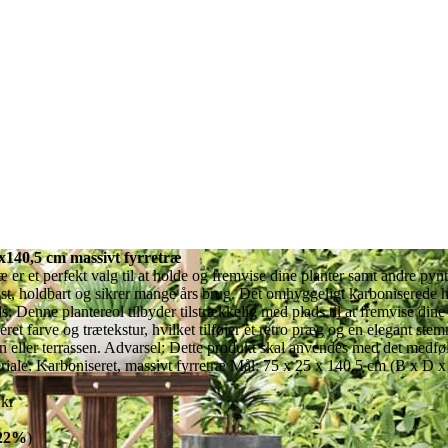
x140,5 cm massivt fyrretræ
ræ er et perfekt valg til at holde og fremvise dine planter samt andre pynt
bust, holdbart og sikrer mange års brug. Det omhyggeligt karboniserede 
s: Denne plantereol tilbyder tilstrækkelig med plads til at fremvise dine
eret farve og trætekstur, hvilket tilføjer et retro præg og en elegant st
en eller terrassen. Advarsel: Dette produkt skal anvendes med det medfø
riale: Karboniseret, massivt fyrretræ Mål: 75 x 25 x 140,5 cm (B x D 
kr
22%
)