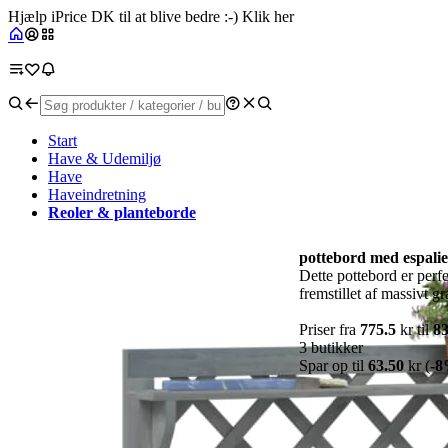
Hjælp iPrice DK til at blive bedre :-) Klik her
Start
Have & Udemiljø
Have
Haveindretning
Reoler & planteborde
pottebord med espalie
Dette pottebord er perfe
fremstillet af massivt gr
Priser fra
775.5
kr til
8
3 butikker
Spar op til
63.50
kr (
-