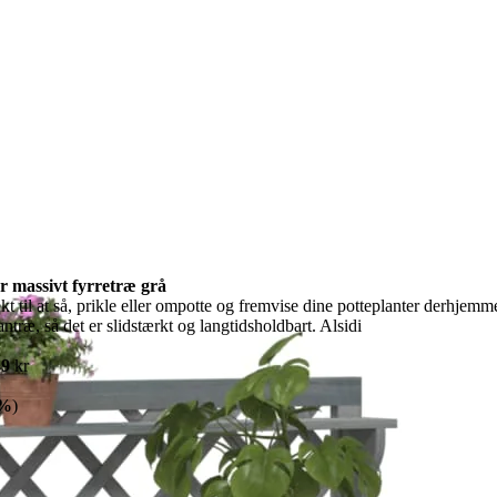
r massivt fyrretræ grå
kt til at så, prikle eller ompotte og fremvise dine potteplanter derhjemme
antræ, så det er slidstærkt og langtidsholdbart. Alsidi
39
kr
8%
)