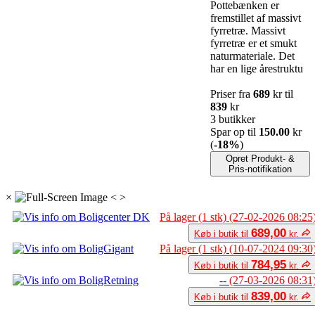
Pottebænken er
fremstillet af massivt
fyrretræ. Massivt
fyrretræ er et smukt
naturmateriale. Det
har en lige årestruktu
Priser fra
689
kr til
839
kr
3 butikker
Spar op til
150.00
kr
(
-18%
)
Opret Produkt- &
Pris-notifikation
×
<
>
På lager (1 stk) (27-02-2026 08:25
689,00
Køb i butik til
kr.
På lager (1 stk) (10-07-2024 09:30
784,95
Køb i butik til
kr.
-- (27-03-2026 08:31
839,00
Køb i butik til
kr.