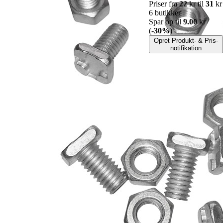
Priser fra
22
kr til
31
kr
6 butikker
Spar op til
9.00
kr
(
-30%
)
Opret Produkt- & Pris-
notifikation