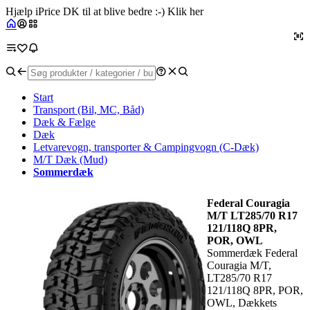
Hjælp iPrice DK til at blive bedre :-) Klik her
Start
Transport (Bil, MC, Båd)
Dæk & Fælge
Dæk
Letvarevogn, transporter & Campingvogn (C-Dæk)
M/T Dæk (Mud)
Sommerdæk
Federal Couragia
M/T LT285/70 R17
121/118Q 8PR,
POR, OWL
Sommerdæk Federal
Couragia M/T,
LT285/70 R17
121/118Q 8PR, POR,
OWL, Dækkets