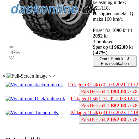
belastning index:
121/118,
Hastighedsindeks: Q:
maks 160 km/t.
Priser fra
1090
kr til
2052
kr
3 butikker
Spar op til
962.00
kr
-47%
(
-47%
)
Opret Produkt- &
Pris-notifikation
×
<
>
På lager (37 stk) (02-03-2021 19:32
1.090,00
Køb i butik til
kr.
På lager (1 stk) (31-05-2023 12:11
1.882,00
Køb i butik til
kr.
På lager (1 stk) (31-05-2023 12:18
2.052,00
Køb i butik til
kr.