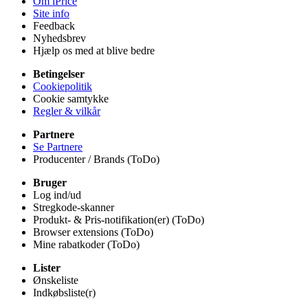
Om iPrice
Site info
Feedback
Nyhedsbrev
Hjælp os med at blive bedre
Betingelser
Cookiepolitik
Cookie samtykke
Regler & vilkår
Partnere
Se Partnere
Producenter / Brands (ToDo)
Bruger
Log ind/ud
Stregkode-skanner
Produkt- & Pris-notifikation(er) (ToDo)
Browser extensions (ToDo)
Mine rabatkoder (ToDo)
Lister
Ønskeliste
Indkøbsliste(r)