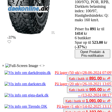
100/97Q, POR, RPB,
Dækkets belastning
index: 100/97,
Hastighedsindeks: Q:
maks 160 km/t.
Priser fra
891
kr til
1414
kr
-37%
6 butikker
Spar op til
523.00
kr
(
-37%
)
Opret Produkt- &
Pris-notifikation
×
<
>
På lager (50 stk) (28-06-2024 07:09
891,00
Køb i butik til
kr.
På lager (20 stk) (26-10-2021 13:05
995,00
Køb i butik til
kr.
-- (13-02-2024 08:17
1.091,00
Køb i butik til
kr.
På lager (1 stk) (14-02-2025 13:13