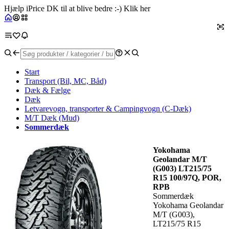
Hjælp iPrice DK til at blive bedre :-) Klik her
Start
Transport (Bil, MC, Båd)
Dæk & Fælge
Dæk
Letvarevogn, transporter & Campingvogn (C-Dæk)
M/T Dæk (Mud)
Sommerdæk
Yokohama
Geolandar M/T
(G003) LT215/75
R15 100/97Q, POR,
RPB
Sommerdæk
Yokohama Geolandar
M/T (G003),
LT215/75 R15