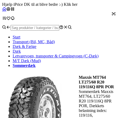
Hjælp iPrice DK til at blive bedre :-) Klik her
Start
Transport (Bil, MC, Båd)
Dæk & Fælge
Dæk
Letvarevogn, transporter & Campingvogn (C-Dæk)
M/T Dæk (Mud)
Sommerdæk
Maxxis MT764
LT275/60 R20
119/116Q 8PR POR
Sommerdæk Maxxis
MT764, LT275/60
R20 119/116Q 8PR
POR, Dækkets
belastning index:
119/116,