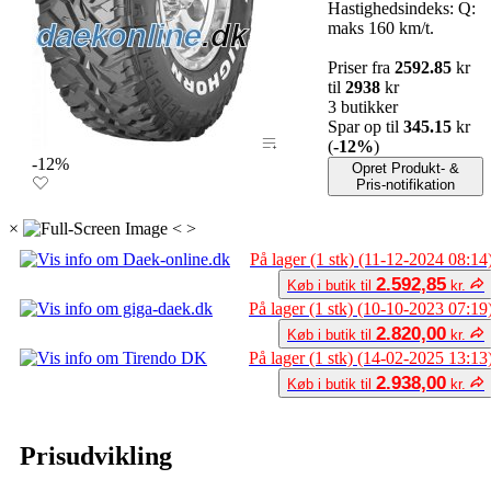
Hastighedsindeks: Q:
maks 160 km/t.
Priser fra
2592.85
kr
til
2938
kr
3 butikker
Spar op til
345.15
kr
(
-12%
)
-12%
Opret Produkt- &
Pris-notifikation
×
<
>
På lager (1 stk) (11-12-2024 08:14
2.592,85
Køb i butik til
kr.
På lager (1 stk) (10-10-2023 07:19
2.820,00
Køb i butik til
kr.
På lager (1 stk) (14-02-2025 13:13
2.938,00
Køb i butik til
kr.
Prisudvikling