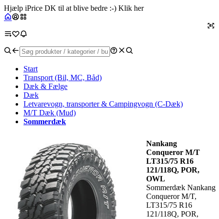
Hjælp iPrice DK til at blive bedre :-) Klik her
Start
Transport (Bil, MC, Båd)
Dæk & Fælge
Dæk
Letvarevogn, transporter & Campingvogn (C-Dæk)
M/T Dæk (Mud)
Sommerdæk
Nankang
Conqueror M/T
LT315/75 R16
121/118Q, POR,
OWL
Sommerdæk Nankang
Conqueror M/T,
LT315/75 R16
121/118Q, POR,