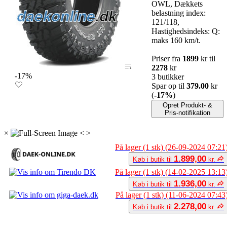
OWL, Dækkets
belastning index:
121/118,
Hastighedsindeks: Q:
maks 160 km/t.
Priser fra
1899
kr til
2278
kr
-17%
3 butikker
Spar op til
379.00
kr
(
-17%
)
Opret Produkt- &
Pris-notifikation
×
<
>
På lager (1 stk) (26-09-2024 07:21
1.899,00
Køb i butik til
kr.
På lager (1 stk) (14-02-2025 13:13
1.936,00
Køb i butik til
kr.
På lager (1 stk) (11-06-2024 07:43
2.278,00
Køb i butik til
kr.