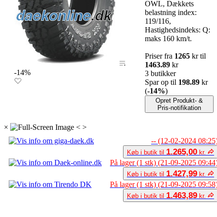
OWL, Dækkets
belastning index:
119/116,
Hastighedsindeks: Q:
maks 160 km/t.
Priser fra
1265
kr til
1463.89
kr
-14%
3 butikker
Spar op til
198.89
kr
(
-14%
)
Opret Produkt- &
Pris-notifikation
×
<
>
-- (12-02-2024 08:25
1.265,00
Køb i butik til
kr.
På lager (1 stk) (21-09-2025 09:44
1.427,99
Køb i butik til
kr.
På lager (1 stk) (21-09-2025 09:58
1.463,89
Køb i butik til
kr.