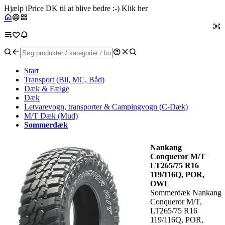
Hjælp iPrice DK til at blive bedre :-) Klik her
Start
Transport (Bil, MC, Båd)
Dæk & Fælge
Dæk
Letvarevogn, transporter & Campingvogn (C-Dæk)
M/T Dæk (Mud)
Sommerdæk
Nankang
Conqueror M/T
LT265/75 R16
119/116Q, POR,
OWL
Sommerdæk Nankang
Conqueror M/T,
LT265/75 R16
119/116Q, POR,