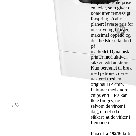
PageWide Enterprise-
enheder, som giver et
konkurrencemæssigt
forspring på alle
planer: laveste pris for
udskrivning i farver,
maksimal oppetid og
den bedste sikkerhed
på
markedet.Dynamisk
printer med aktive
sikkerhedsfunktioner.
Kun beregnet til brug
med patroner, der er
udstyret med en
original HP-chip.
Patroner med andre
chips end HP's kan
ikke bruges, og
selvom de virker i
dag, er det ikke
sikkert, at de virker i
fremtiden.
Priser fra
49246
kr til