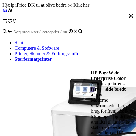
Hjælp iPrice DK til at blive bedre :-) Klik her
Start
Computere & Software
Printer, Skanner & Forbrugsstoffer
Storformatprinter
HP PageWide
Enterprise Color
765dn - printer -
farve - side bredt
array
Moderne
virksomheder har
brug for fremtidssikret
teknologi – og det er
grunden til, at HP har
skabt den næste
generation af HP