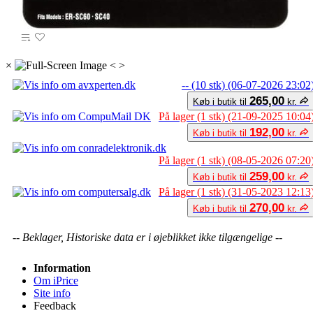
×
<
>
-- (10 stk) (06-07-2026 23:02
265,00
Køb i butik til
kr.
På lager (1 stk) (21-09-2025 10:04
192,00
Køb i butik til
kr.
På lager (1 stk) (08-05-2026 07:20
259,00
Køb i butik til
kr.
På lager (1 stk) (31-05-2023 12:13
270,00
Køb i butik til
kr.
-- Beklager, Historiske data er i øjeblikket ikke tilgængelige --
Information
Om iPrice
Site info
Feedback