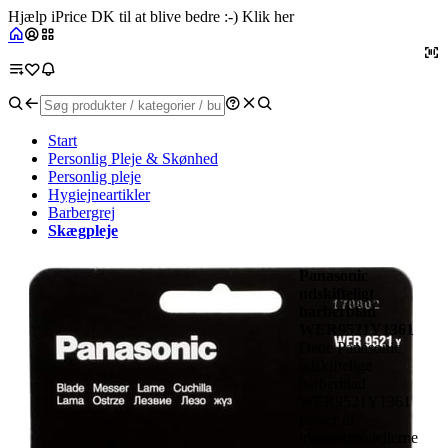
Hjælp iPrice DK til at blive bedre :-) Klik her
Start
Personlig Pleje & Skønhed
Personlig pleje
Hygiejneartikler
Barbergrej
Skægpleje
Panasonic
udskifteligt
barberblad
WER9521Y1361
Dette Panasonic
udskiftelige
barberblad
WER9521Y1361
passer til
trimmermodellerne