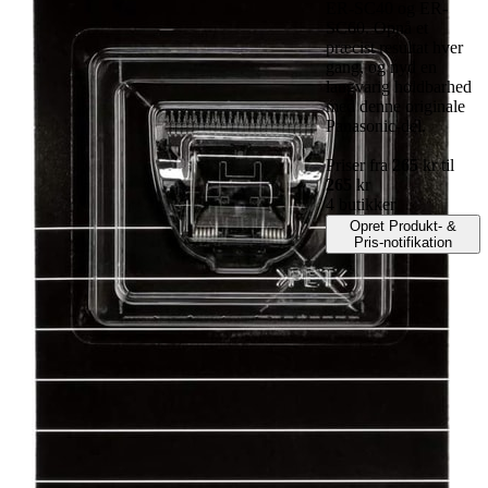
ER-SC40 og ER-
SC60. Opnå et
præcist resultat hver
gang, og nyd en
langvarig holdbarhed
med denne originale
Panasonic-del.
Priser fra
265
kr til
265
kr
4 butikker
Opret Produkt- &
Pris-notifikation