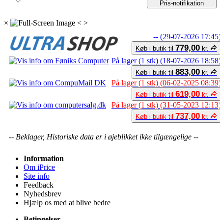
Pris-notifikation
×
<
>
-- (29-07-2026 17:45
779,00
Køb i butik til
kr.
På lager (1 stk) (18-07-2026 18:58
883,00
Køb i butik til
kr.
På lager (1 stk) (06-02-2025 08:39
619,00
Køb i butik til
kr.
På lager (1 stk) (31-05-2023 12:13
737,00
Køb i butik til
kr.
-- Beklager, Historiske data er i øjeblikket ikke tilgængelige --
Information
Om iPrice
Site info
Feedback
Nyhedsbrev
Hjælp os med at blive bedre
Betingelser