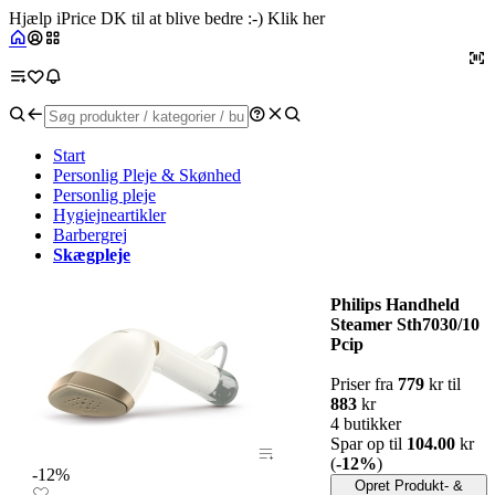
Hjælp iPrice DK til at blive bedre :-) Klik her
Start
Personlig Pleje & Skønhed
Personlig pleje
Hygiejneartikler
Barbergrej
Skægpleje
Philips Handheld
Steamer Sth7030/10
Pcip
Priser fra
779
kr til
883
kr
4 butikker
Spar op til
104.00
kr
(
-12%
)
-12%
Opret Produkt- &