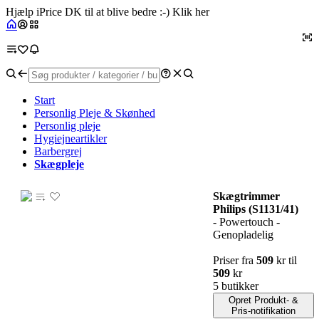
Hjælp iPrice DK til at blive bedre :-) Klik her
Start
Personlig Pleje & Skønhed
Personlig pleje
Hygiejneartikler
Barbergrej
Skægpleje
Skægtrimmer
Philips (S1131/41)
- Powertouch -
Genopladelig
Priser fra
509
kr til
509
kr
5 butikker
Opret Produkt- &
Pris-notifikation